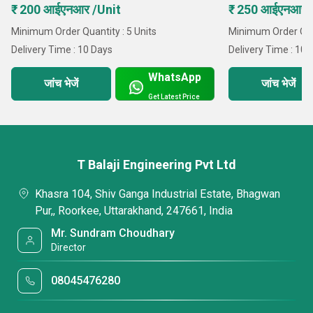
₹ 200 आईएनआर /Unit
₹ 250 आईएनआर 
Minimum Order Quantity : 5 Units
Minimum Order Quan
Delivery Time : 10 Days
Delivery Time : 10 
WhatsApp
जांच भेजें
जांच भेजें
Get Latest Price
T Balaji Engineering Pvt Ltd
Khasra 104, Shiv Ganga Industrial Estate, Bhagwan
Pur,, Roorkee, Uttarakhand, 247661, India
Mr. Sundram Choudhary
Director
08045476280