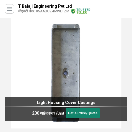
T Balaji Engineering Pvt Ltd
TRUSTED
जीएसटी नंबर. 05AABCZ4699L1ZM
SELLER
Light Housing Cover Castings
200 आईएनआर
/
Unit
Get a Price/Quote